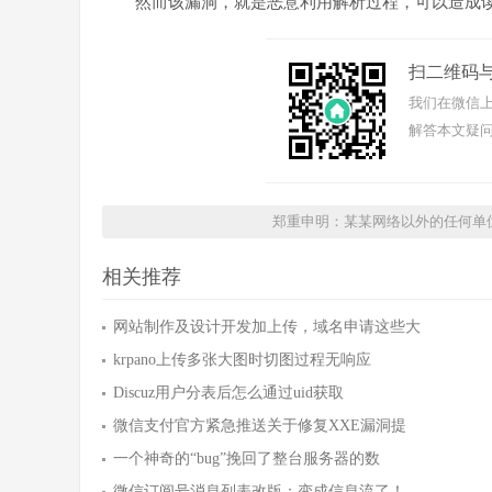
然而该漏洞，就是恶意利用解析过程，可以造成
扫二维码
我们在微信上
解答本文疑问
郑重申明：某某网络以外的任何单
相关推荐
网站制作及设计开发加上传，域名申请这些大
krpano上传多张大图时切图过程无响应
Discuz用户分表后怎么通过uid获取
微信支付官方紧急推送关于修复XXE漏洞提
一个神奇的“bug”挽回了整台服务器的数
微信订阅号消息列表改版：变成信息流了！