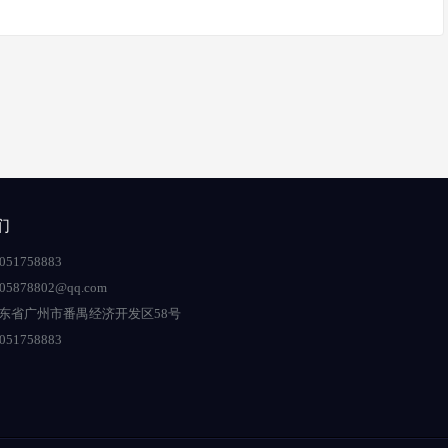
们
51758883
5878802@qq.com
东省广州市番禺经济开发区58号
51758883