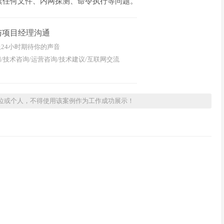
读任何文件、内网探测、命令执行等问题。
与项目经理沟通
24小时期待你的声音
/技术咨询/运营咨询/技术建议/互联网交流
位或个人，不得使用该案例作为工作成功展示！