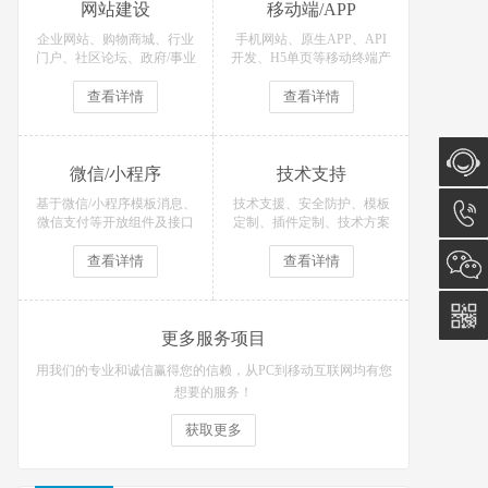
网站建设
移动端/APP
企业网站、购物商城、行业
手机网站、原生APP、API
门户、社区论坛、政府/事业
开发、H5单页等移动终端产
单位等网站定制开发！
品定制开发！
查看详情
查看详情
微信/小程序
技术支持
基于微信/小程序模板消息、
技术支援、安全防护、模板
在线咨
微信支付等开放组件及接口
定制、插件定制、技术方案
开发各类微信场景应用！
等技术支持服务
询
15051
查看详情
查看详情
更多服务项目
用我们的专业和诚信赢得您的信赖，从PC到移动互联网均有您
想要的服务！
获取更多